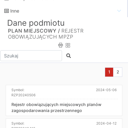
Inne
Dane podmiotu
PLAN MIEJSCOWY /
REJESTR
OBOWIĄZUJĄCYCH MPZP
Wpisz tekst do wyszukania
Szukaj
Aktualna s
Przej
1
2
Symbol:
2024-05-06
RZP20240506
Rejestr obowiązujących miejscowych planów
zagospodarowania przestrzennego
Symbol:
2024-04-12