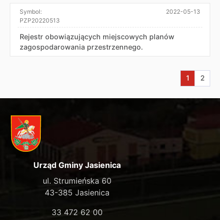
Symbol:
2022-05-13
PZP20220513
Rejestr obowiązujących miejscowych planów
zagospodarowania przestrzennego.
Aktualna s
Przej
1
2
Urząd Gminy Jasienica
ul. Strumieńska 60
43-385 Jasienica
33 472 62 00