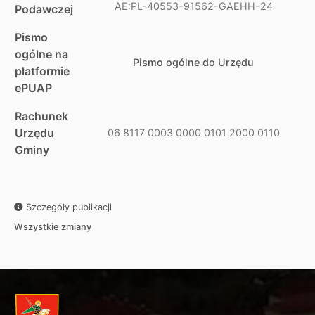
AE:PL-40553-91562-GAEHH-24
Podawczej
Pismo
ogólne na
Pismo ogólne do Urzędu
platformie
ePUAP
Rachunek
Urzędu
06 8117 0003 0000 0101 2000 0110
Gminy
Szczegóły publikacji
Wszystkie zmiany