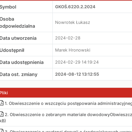
Symbol
GKOŚ.6220.2.2024
Osoba
Nowrotek Łukasz
odpowiedzialna
Data utworzenia
2024-02-28
Udostępnił
Marek Hronowski
Data udostępnienia
2024-02-29 14:19:24
Data ost. zmiany
2024-08-12 13:12:55
Pliki
1. Obwieszczenie o wszczęciu postępowania administracyjneg
2. Obwieszczenie o zebranym materiale dowodowyObwieszcze
kB)
3. Obwieszczenie o wydanej decyzji o środowiskowych uwarun