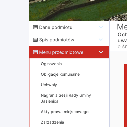
Me
Dane podmiotu
Och
Spis podmiotów
uwa
o ś
Menu przedmiotowe
Ogłoszenia
B
Obligacje Komunalne
1
Uchwały
2
3
Nagrania Sesji Rady Gminy
4
Jasienica
Akty prawa miejscowego
Zarządzenia