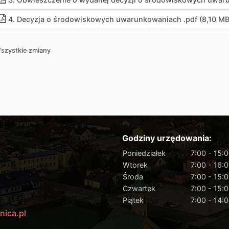
4. Decyzja o środowiskowych uwarunkowaniach .pdf (8,10 MB
szystkie zmiany
Godziny urzędowania:
Poniedziałek
7:00 - 15:
Wtorek
7:00 - 16:
Środa
7:00 - 15:
Czwartek
7:00 - 15:
Piątek
7:00 - 14:
nica.pl