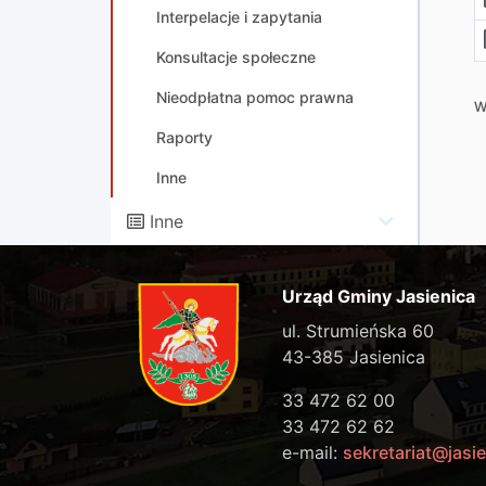
Interpelacje i zapytania
Konsultacje społeczne
Nieodpłatna pomoc prawna
W
Raporty
Inne
Inne
Urząd Gminy Jasienica
ul. Strumieńska 60
43-385 Jasienica
33 472 62 00
33 472 62 62
e-mail:
sekretariat@jasie