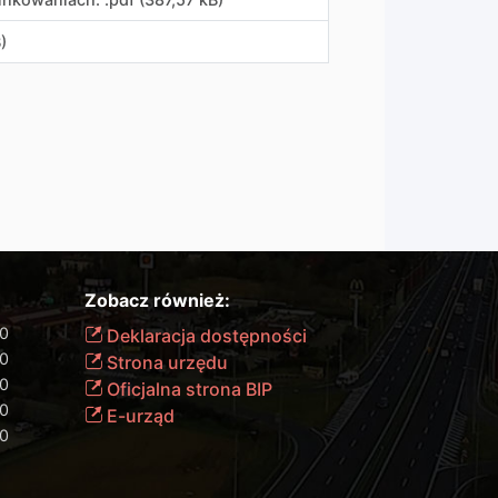
)
Zobacz również:
00
Deklaracja dostępności
00
Strona urzędu
00
Oficjalna strona BIP
00
E-urząd
00