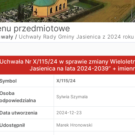
nu przedmiotowe
wały /
Uchwały Rady Gminy Jasienica z 2024 roku
chwała Nr X/115/24 w sprawie zmiany Wieloletniej Progno
Uchwała Nr X/115/24 w sprawie zmiany Wielolet
Jasienica na lata 2024-2039” + imie
Symbol
X/115/24
Osoba
Sylwia Szymala
odpowiedzialna
Data utworzenia
2024-12-23
Udostępnił
Marek Hronowski