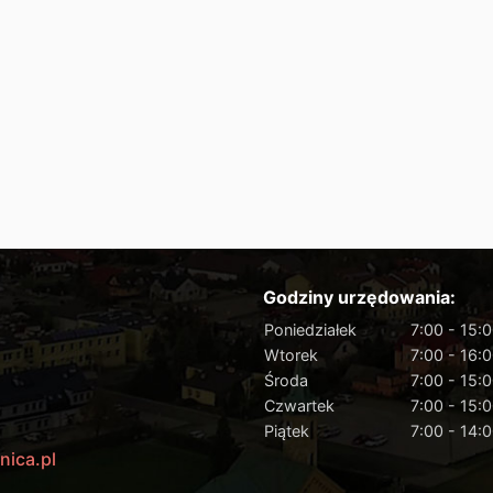
Godziny urzędowania:
Poniedziałek
7:00 - 15:
Wtorek
7:00 - 16:
Środa
7:00 - 15:
Czwartek
7:00 - 15:
Piątek
7:00 - 14:
nica.pl