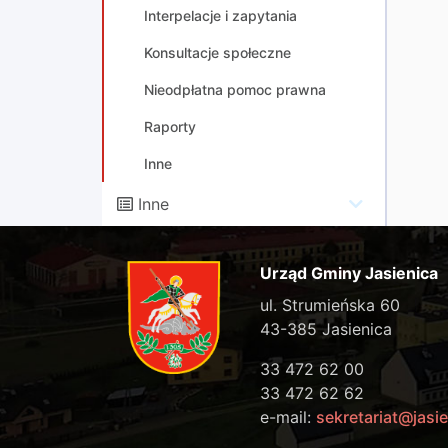
Interpelacje i zapytania
Konsultacje społeczne
Nieodpłatna pomoc prawna
Raporty
Inne
Inne
Urząd Gminy Jasienica
ul. Strumieńska 60
43-385 Jasienica
33 472 62 00
33 472 62 62
e-mail:
sekretariat@jasie