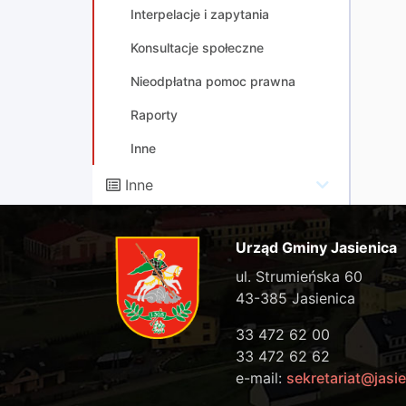
Interpelacje i zapytania
Konsultacje społeczne
Nieodpłatna pomoc prawna
Raporty
Inne
Inne
Urząd Gminy Jasienica
ul. Strumieńska 60
43-385 Jasienica
33 472 62 00
33 472 62 62
e-mail:
sekretariat@jasie