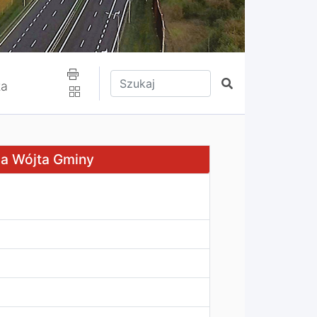
Wpisz tekst do wyszukania
Szukaj
za
ca Wójta Gminy