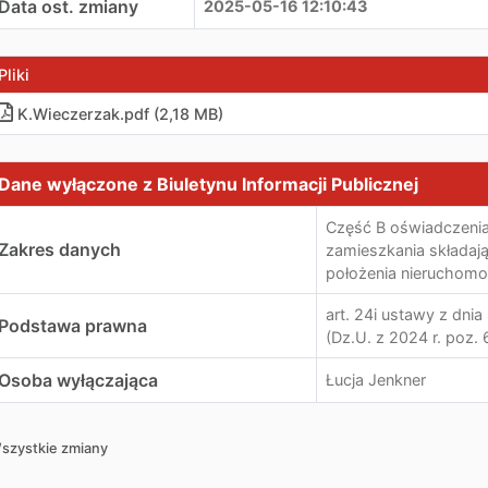
Data ost. zmiany
2025-05-16 12:10:43
Pliki
K.Wieczerzak.pdf (2,18 MB)
ane wyłączone z Biuletynu Informacji Publicznej
Dane wyłączone z Biuletynu Informacji Publicznej
Część B oświadczeni
Zakres danych
zamieszkania składaj
położenia nieruchomo
art. 24i ustawy z dni
Podstawa prawna
(Dz.U. z 2024 r. poz. 
Osoba wyłączająca
Łucja Jenkner
szystkie zmiany