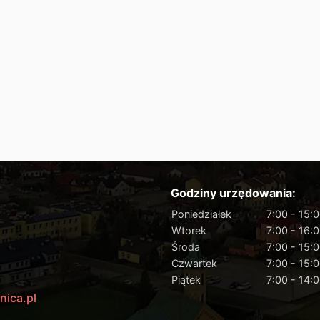
Godziny urzędowania:
Poniedziałek
7:00 - 15:
Wtorek
7:00 - 16:
Środa
7:00 - 15:
Czwartek
7:00 - 15:
Piątek
7:00 - 14:
nica.pl