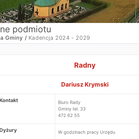
ne podmiotu
a Gminy /
Kadencja 2024 - 2029
adnyDariusz Krymski
Radny
Dariusz Krymski
Kontakt
Biuro Rady
Gminy tel. 33
472 62 55
Dyżury
W godzinach pracy Urzędu