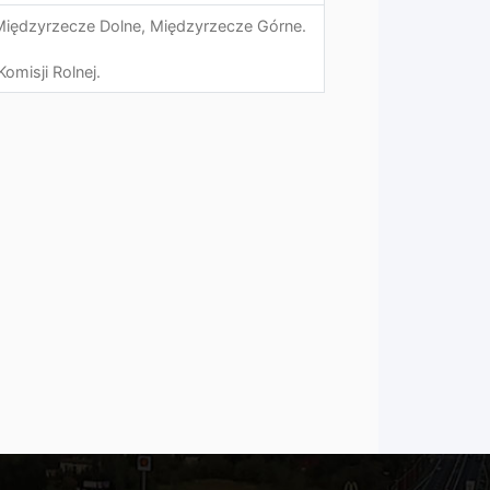
Międzyrzecze Dolne, Międzyrzecze Górne.
Komisji Rolnej.