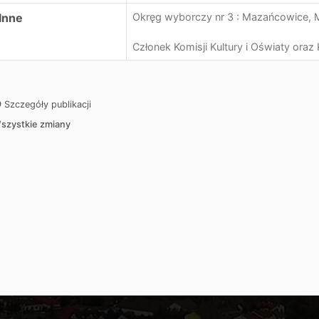
Inne
Okręg wyborczy nr 3 : Mazańcowice, 
Członek Komisji Kultury i Oświaty oraz 
Szczegóły publikacji
szystkie zmiany