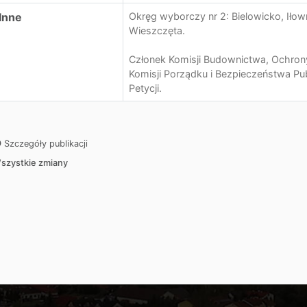
Inne
Okręg wyborczy nr 2: Bielowicko, Iłow
Wieszczęta.
Członek Komisji Budownictwa, Ochron
Komisji Porządku i Bezpieczeństwa Pu
Petycji.
Szczegóły publikacji
szystkie zmiany