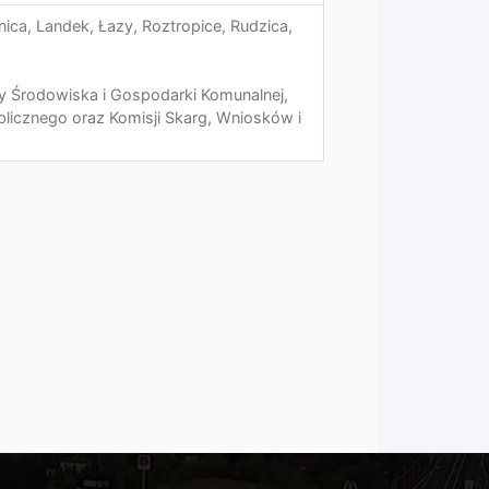
nica, Landek, Łazy, Roztropice, Rudzica,
y Środowiska i Gospodarki Komunalnej,
blicznego oraz Komisji Skarg, Wniosków i