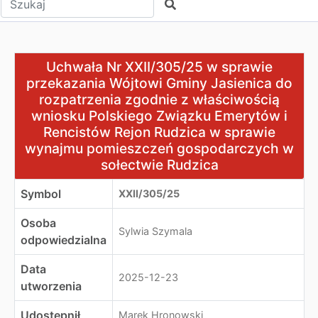
Szukaj
Uchwała Nr XXII/305/25 w sprawie przekazania Wójtowi
Uchwała Nr XXII/305/25 w sprawie
przekazania Wójtowi Gminy Jasienica do
rozpatrzenia zgodnie z właściwością
wniosku Polskiego Związku Emerytów i
Rencistów Rejon Rudzica w sprawie
wynajmu pomieszczeń gospodarczych w
sołectwie Rudzica
Symbol
XXII/305/25
Osoba
Sylwia Szymala
odpowiedzialna
Data
2025-12-23
utworzenia
Udostępnił
Marek Hronowski