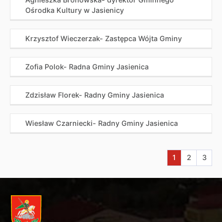
Ośrodka Kultury w Jasienicy
Krzysztof Wieczerzak- Zastępca Wójta Gminy
Zofia Polok- Radna Gminy Jasienica
Zdzisław Florek- Radny Gminy Jasienica
Wiesław Czarniecki- Radny Gminy Jasienica
Aktualna stron
Przejdź do
Przej
1
2
3