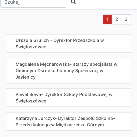
Szukaj
Aktualna stron
Przejdź do
Przej
1
2
3
Urszula Grulich - Dyrektor Przedszkola w
Świętoszówce
Magdalena Męcnarowska- starszy specjalista w
Gminnym Ośrodku Pomocy Społecznej w
Jasienicy
Paweł Sowa- Dyrektor Szkoły Podstawowej w
Świętoszówce
Katarzyna Jurczyk- Dyrektor Zespołu Szkolno-
Przedszkolnego w Międzyrzeczu Górnym