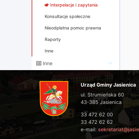
Interpelacje i zapytania
Konsultacje społeczne
Nieodpłatna pomoc prawna
Raporty
Inne
Inne
Urząd Gminy Jasienica
ul. Strumieńska 60
43-385 Jasienica
33 472 62 00
33 472 62 62
e-mail:
sekretariat@jasie