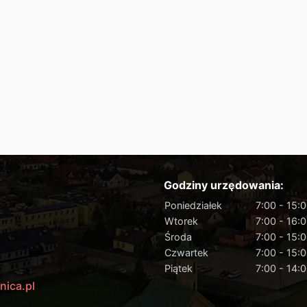
Godziny urzędowania:
Poniedziałek
7:00 - 15:
Wtorek
7:00 - 16:
Środa
7:00 - 15:
Czwartek
7:00 - 15:
Piątek
7:00 - 14:
nica.pl