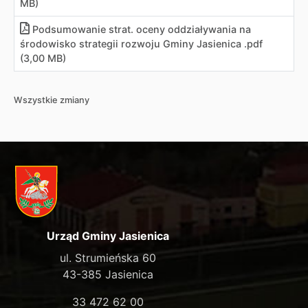
MB)
Podsumowanie strat. oceny oddziaływania na
środowisko strategii rozwoju Gminy Jasienica .pdf
(3,00 MB)
Wszystkie zmiany
Urząd Gminy Jasienica
ul. Strumieńska 60
43-385 Jasienica
33 472 62 00