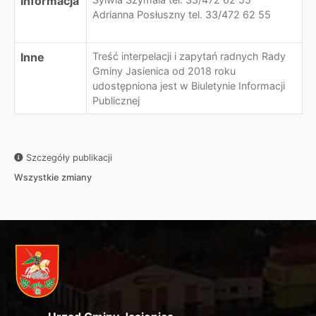
Informacja
Adrianna Posłuszny tel. 33/472 62 55
Inne
Treść interpelacji i zapytań radnych Rady
Gminy Jasienica od 2018 roku
udostępniona jest w Biuletynie Informacji
Publicznej
Szczegóły publikacji
Wszystkie zmiany