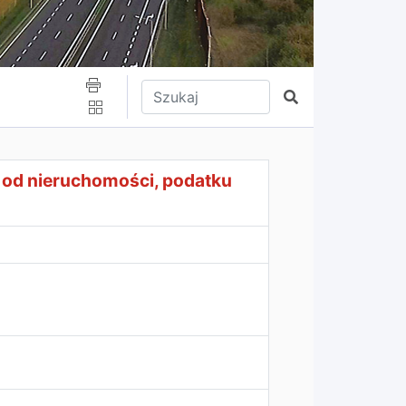
Wpisz tekst do wyszukania
Szukaj
ego, podatku leśnego
 od nieruchomości, podatku