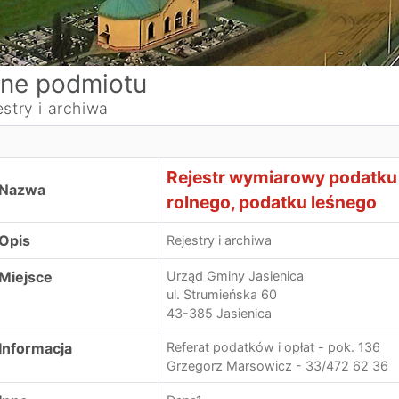
ne podmiotu
estry i archiwa
ejestr wymiarowy podatku od nieruchomości, podatku roln
Rejestr wymiarowy podatku
Nazwa
rolnego, podatku leśnego
Opis
Rejestry i archiwa
Miejsce
Urząd Gminy Jasienica
ul. Strumieńska 60
43-385 Jasienica
Informacja
Referat podatków i opłat - pok. 136
Grzegorz Marsowicz - 33/472 62 36