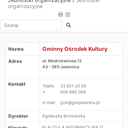
Jednostki organizacyjne /
Jednostki
organizacyjne
Wpisz tekst do wyszukania
Szukaj
Gminny Ośrodek Kultury
Gminny Ośrodek Kultury
Nazwa
Adres
ul. Modrzewiowa 12
43 - 385 Jasienica
Kontakt
Telefo
33 821 20 56
n
606 886 094
e-mail:
gok@gokjasienica.pl
Dyrektor
Agnieszka Bronowska
Klauzula
KLAUZULA INFORMACYJNA O