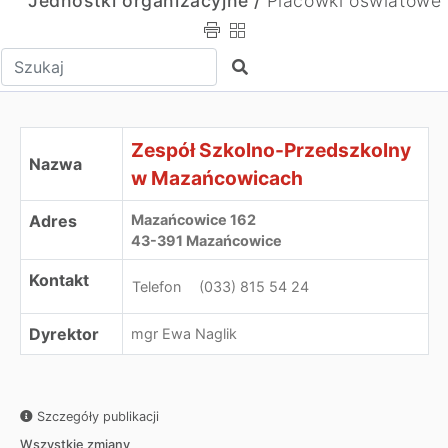
Jednostki organizacyjne /
Placówki oświatowe
Wpisz tekst do wyszukania
Szukaj
Zespół Szkolno-Przedszkolny w Mazańcowicach
Zespół Szkolno-Przedszkolny
Nazwa
w Mazańcowicach
Adres
Mazańcowice 162
43-391 Mazańcowice
Kontakt
Telefon
(033) 815 54 24
Dyrektor
mgr Ewa Naglik
Szczegóły publikacji
Wszystkie zmiany