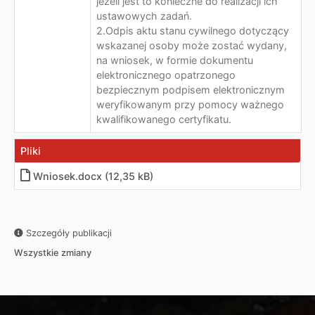
jeżeli jest to konieczne do realizacji ich
ustawowych zadań.
2.Odpis aktu stanu cywilnego dotyczący
wskazanej osoby może zostać wydany,
na wniosek, w formie dokumentu
elektronicznego opatrzonego
bezpiecznym podpisem elektronicznym
weryfikowanym przy pomocy ważnego
kwalifikowanego certyfikatu.
Pliki
Wniosek
.
docx (12,35 kB)
Szczegóły publikacji
Wszystkie zmiany