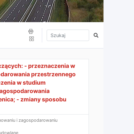
Wpisz tekst do wyszukania
Szukaj
zących: - przeznaczenia w
odarowania przestrzennego
czenia w studium
zagospodarowania
enica; - zmiany sposobu
anowaniu i zagospodarowaniu
budowlane