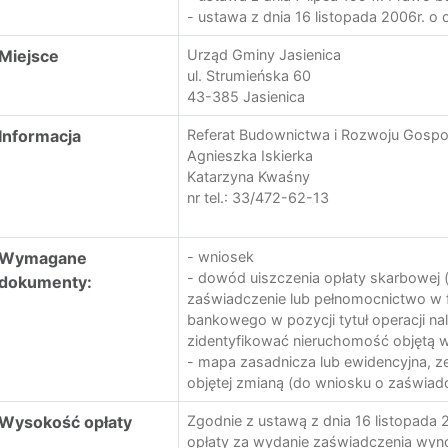
- ustawa z dnia 16 listopada 2006r. o 
Miejsce
Urząd Gminy Jasienica
ul. Strumieńska 60
43-385 Jasienica
Informacja
Referat Budownictwa i Rozwoju Gosp
Agnieszka Iskierka
Katarzyna Kwaśny
nr tel.: 33/472-62-13
Wymagane
- wniosek
- dowód uiszczenia opłaty skarbowej 
dokumenty:
zaświadczenie lub pełnomocnictwo w 
bankowego w pozycji tytuł operacji n
zidentyfikować nieruchomość objętą 
- mapa zasadnicza lub ewidencyjna, z
objętej zmianą (do wniosku o zaświad
Wysokość opłaty
Zgodnie z ustawą z dnia 16 listopada
opłaty za wydanie zaświadczenia wyno