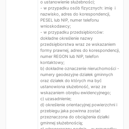
o ustanowienie służebności;
- w przypadku osób fizycznych: imię i
nazwisko, adres do korespondencji,
PESEL lub NIP, numer telefonu
wnioskodawcy;
- w przypadku przedsiębiorców:
dokładne określenie nazwy
przedsiębiorstwa wraz ze wskazaniem
formy prawnej, adres do korespondencji,
numer REGON lub NIP, telefon
kontaktowy;
b) dokładne oznaczenie nieruchomości -
numery geodezyjne działek gminnych
oraz działek do których ma być
ustanowiona służebność, wraz ze
wskazaniem obrębu ewidencyjnego;
c) uzasadnienie;
d) określenie orientacyjnej powierzchni i
przebiegu jaka powinna zostać
przeznaczona do obciążenia działki
gminnej służebnością;
e) własnoręczny podpis - w przypadku