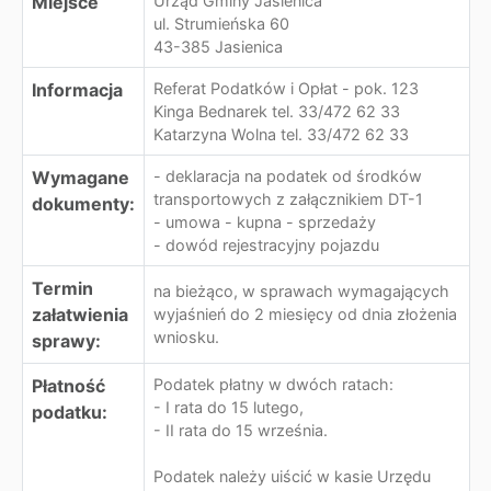
Miejsce
Urząd Gminy Jasienica
ul. Strumieńska 60
43-385 Jasienica
Informacja
Referat Podatków i Opłat - pok. 123
Kinga Bednarek tel. 33/472 62 33
Katarzyna Wolna tel. 33/472 62 33
Wymagane
- deklaracja na podatek od środków
transportowych z załącznikiem DT-1
dokumenty:
- umowa - kupna - sprzedaży
- dowód rejestracyjny pojazdu
Termin
na bieżąco, w sprawach wymagających
załatwienia
wyjaśnień do 2 miesięcy od dnia złożenia
wniosku.
sprawy:
Płatność
Podatek płatny w dwóch ratach:
- I rata do 15 lutego,
podatku:
- II rata do 15 września.
Podatek należy uiścić w kasie Urzędu