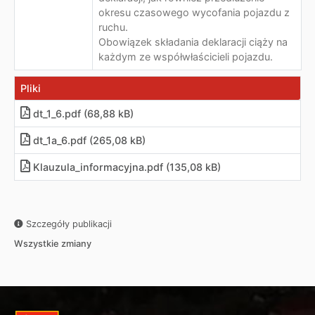
okresu czasowego wycofania pojazdu z
ruchu.
Obowiązek składania deklaracji ciąży na
każdym ze współwłaścicieli pojazdu.
Pliki
dt_1_6.pdf (68,88 kB)
dt_1a_6.pdf (265,08 kB)
Klauzula_informacyjna.pdf (135,08 kB)
Szczegóły publikacji
Wszystkie zmiany