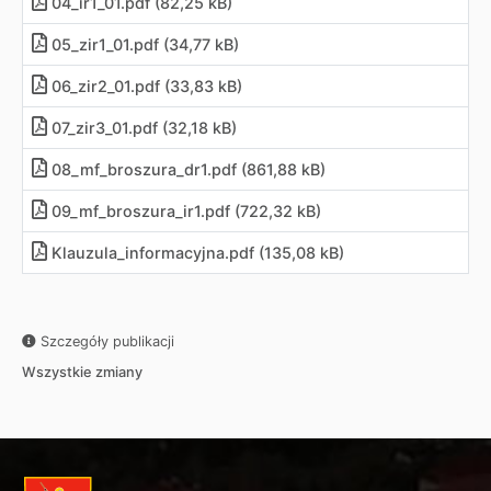
04_ir1_01.pdf (82,25 kB)
05_zir1_01.pdf (34,77 kB)
06_zir2_01.pdf (33,83 kB)
07_zir3_01.pdf (32,18 kB)
08_mf_broszura_dr1.pdf (861,88 kB)
09_mf_broszura_ir1.pdf (722,32 kB)
Klauzula_informacyjna.pdf (135,08 kB)
Szczegóły publikacji
Wszystkie zmiany