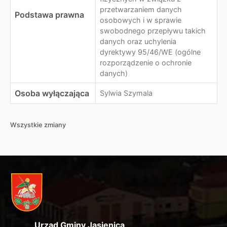
przetwarzaniem danych
Podstawa prawna
osobowych i w sprawie
swobodnego przepływu takich
danych oraz uchylenia
dyrektywy 95/46/WE (ogólne
rozporządzenie o ochronie
danych)
Osoba wyłączająca
Sylwia Szymala
Wszystkie zmiany
Urząd Gminy Jasienica