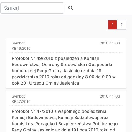
Wpisz tekst do wyszukania
Szukaj
Aktualna s
Przej
1
2
Symbol:
2010-11-03
KB49/2010
Protokół Nr 49/2010 z posiedzenia Komisji
Budownictwa, Ochrony Środowiska i Gospodarki
Komunalnej Rady Gminy Jasienica z dnia 18
października 2010 roku od godziny 8.00 do 9.00 w
pok.201 Urzędu Gminy Jasienica
Symbol:
2010-11-03
KB47/2010
Protokół Nr 47/2010 z wspólnego posiedzenia
Komisji Budownictwa, Komisji Budżetowej oraz
Komisji ds. Porządku i Bezpieczeństwa Publicznego
Rady Gminy Jasienica z dnia 19 lipca 2010 roku od