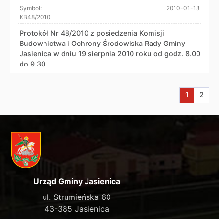
Symbol:
2010-01-18
KB48/2010
Protokół Nr 48/2010 z posiedzenia Komisji
Budownictwa i Ochrony Środowiska Rady Gminy
Jasienica w dniu 19 sierpnia 2010 roku od godz. 8.00
do 9.30
Aktualna s
Przej
1
2
Urząd Gminy Jasienica
ul. Strumieńska 60
43-385 Jasienica