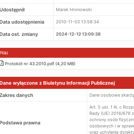
Udostępnił
Marek Hronowski
Data udostępnienia
2010-11-03 13:58:34
Data ost. zmiany
2024-12-12 13:09:38
Pliki
Protokół nr 43.2010.pdf (4,20 MB)
ane wyłączone z Biuletynu Informacji Publicznej
Dane wyłączone z Biuletynu Informacji Publicznej
Zakres danych
Dane osobowe skarż
Art. 5 ust. 1 lit. c R
Rady (UE) 2016/679 z 
ochrony osób fizycz
Podstawa prawna
osobowych i w spraw
oraz uchylenia dyrek