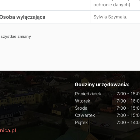
ochronie danych)
Osoba wyłączająca
Sylwia Szymala.
szystkie zmiany
Godziny urzędowania:
Poniedziałek
7:00 - 15:
Wtorek
7:00 - 16:
Środa
7:00 - 15:
Czwartek
7:00 - 15:
Piątek
7:00 - 14:
nica.pl