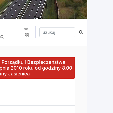
Wpisz tekst do wyszukania
Szukaj
cji
Bezpieczeństwa Publicznego Rady Gminy Jasienica z dnia 2
s. Porządku i Bezpieczeństwa
pnia 2010 roku od godziny 8.00
iny Jasienica