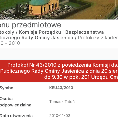
nu przedmiotowe
tokoły /
Komisja Porządku i Bezpieczeństwa
licznego Rady Gminy Jasienica /
Protokoły z kaden
6 - 2010
rotokół Nr 43/2010 z posiedzenia Komisji ds. Porządku i 
Protokół Nr 43/2010 z posiedzenia Komisji d
Publicznego Rady Gminy Jasienica z dnia 20 sier
do 9.30 w pok. 201 Urzędu Gm
Symbol
KEU43/2010
Osoba
Tomasz Tatoń
odpowiedzialna
Data utworzenia
2010-11-03