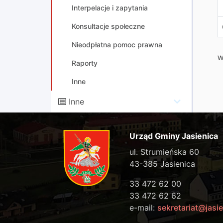
Interpelacje i zapytania
Konsultacje społeczne
Nieodpłatna pomoc prawna
W
Raporty
Inne
Inne
Urząd Gminy Jasienica
ul. Strumieńska 60
43-385 Jasienica
33 472 62 00
33 472 62 62
e-mail:
sekretariat@jasie