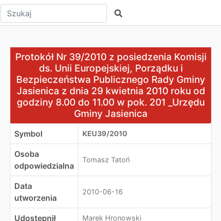
Wpisz tekst do wyszukania
Szukaj
Protokół Nr 39/2010 z posiedzenia Komisji ds. Unii Eur
Protokół Nr 39/2010 z posiedzenia Komisji
ds. Unii Europejskiej, Porządku i
Bezpieczeństwa Publicznego Rady Gminy
Jasienica z dnia 29 kwietnia 2010 roku od
godziny 8.00 do 11.00 w pok. 201 _Urzędu
Gminy Jasienica
Symbol
KEU39/2010
Osoba
Tomasz Tatoń
odpowiedzialna
Data
2010-06-16
utworzenia
Udostępnił
Marek Hronowski