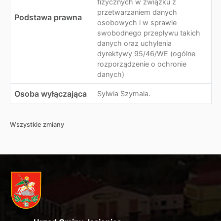
fizycznych w związku z
przetwarzaniem danych
Podstawa prawna
osobowych i w sprawie
swobodnego przepływu takich
danych oraz uchylenia
dyrektywy 95/46/WE (ogólne
rozporządzenie o ochronie
danych)
Osoba wyłączająca
Sylwia Szymala.
Wszystkie zmiany