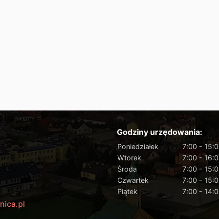
Godziny urzędowania:
Poniedziałek
7:00 - 15:
Wtorek
7:00 - 16:
Środa
7:00 - 15:
Czwartek
7:00 - 15:
Piątek
7:00 - 14:
nica.pl