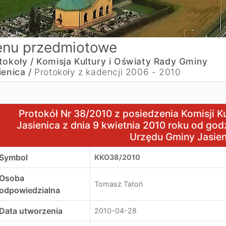
nu przedmiotowe
tokoły /
Komisja Kultury i Oświaty Rady Gminy
ienica /
Protokoły z kadencji 2006 - 2010
rotokół Nr 38/2010 z posiedzenia Komisji Kultury i Oświat
Protokół Nr 38/2010 z posiedzenia Komisji K
Jasienica z dnia 9 kwietnia 2010 roku od god
Urzędu Gminy Jasien
Symbol
KKO38/2010
Osoba
Tomasz Tatoń
odpowiedzialna
Data utworzenia
2010-04-28