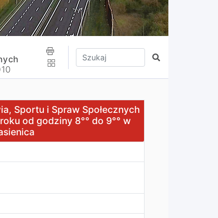
Wpisz tekst do wyszukania
Szukaj
znych
010
 i Spraw Społecznych Rady Gminy Jasienica z dnia 23 wrze
wia, Sportu i Spraw Społecznych
 roku od godziny 8°° do 9°° w
asienica