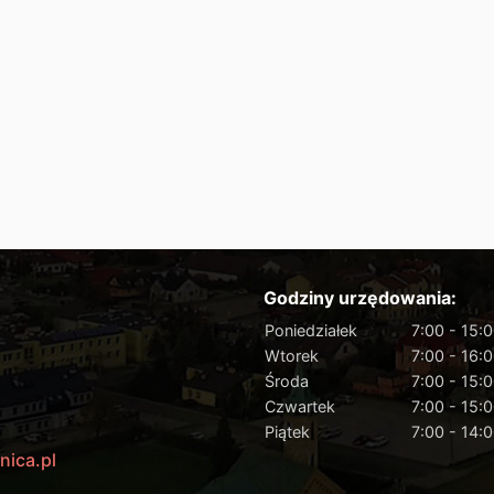
Godziny urzędowania:
Poniedziałek
7:00 - 15:
Wtorek
7:00 - 16:
Środa
7:00 - 15:
Czwartek
7:00 - 15:
Piątek
7:00 - 14:
nica.pl