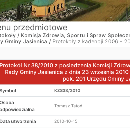
nu przedmiotowe
tokoły /
Komisja Zdrowia, Sportu i Spraw Społec
y Gminy Jasienica /
Protokoły z kadencji 2006 - 2
rotokół Nr 38/2010 z posiedzenia Komisji Zdrowia, Sportu
Protokół Nr 38/2010 z posiedzenia Komisji Zdro
Rady Gminy Jasienica z dnia 23 września 2010
pok. 201 Urzędu Gminy J
Symbol
KZS38/2010
Osoba
Tomasz Tatoń
odpowiedzialna
Data utworzenia
2010-10-15