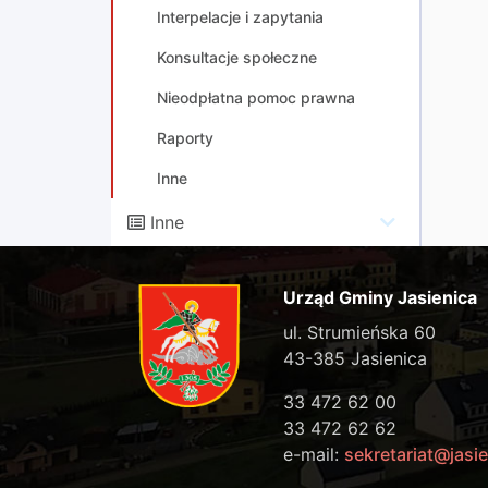
Interpelacje i zapytania
Konsultacje społeczne
Nieodpłatna pomoc prawna
Raporty
Inne
Inne
Urząd Gminy Jasienica
ul. Strumieńska 60
43-385 Jasienica
33 472 62 00
33 472 62 62
e-mail:
sekretariat@jasie