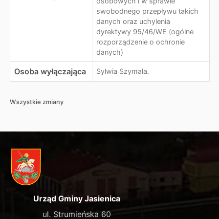
osobowych i w sprawie
swobodnego przepływu takich
danych oraz uchylenia
dyrektywy 95/46/WE (ogólne
rozporządzenie o ochronie
danych)
Osoba wyłączająca
Sylwia Szymala.
Wszystkie zmiany
Urząd Gminy Jasienica
ul. Strumieńska 60