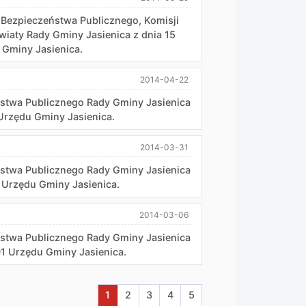
 Bezpieczeństwa Publicznego, Komisji
wiaty Rady Gminy Jasienica z dnia 15
 Gminy Jasienica.
2014-04-22
eństwa Publicznego Rady Gminy Jasienica
 Urzędu Gminy Jasienica.
2014-03-31
eństwa Publicznego Rady Gminy Jasienica
1 Urzędu Gminy Jasienica.
2014-03-06
eństwa Publicznego Rady Gminy Jasienica
01 Urzędu Gminy Jasienica.
Aktualna strona nr 1
Przejdź do strony nr 2
Przejdź do strony nr 3
Przejdź do strony nr 4
Przejdź do strony nr 5
1
2
3
4
5