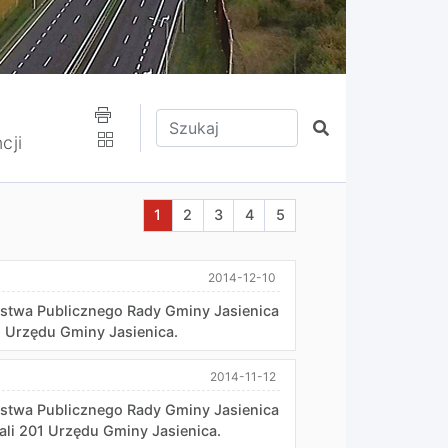
Wpisz tekst do wyszukania
Szukaj
cji
Aktualna strona nr 1
Przejdź do strony nr 2
Przejdź do strony nr 3
Przejdź do strony nr 4
Przejdź do strony nr 5
1
2
3
4
5
2014-12-10
eństwa Publicznego Rady Gminy Jasienica
01 Urzędu Gminy Jasienica.
2014-11-12
eństwa Publicznego Rady Gminy Jasienica
ali 201 Urzędu Gminy Jasienica.