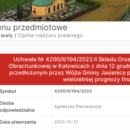
nu przedmiotowe
wały /
Opinie nadzoru prawnego
chwała Nr 4200/II/194/2023 II Składu Orzekającego Region
Uchwała Nr 4200/II/194/2023 II Składu Orz
Obrachunkowej w Katowicach z dnia 12 grudni
przedłożonym przez Wójta Gminy Jasienica p
wieloletniej prognozy fi
Symbol
4200/II/194/2023
Osoba
Agnieszka Piwowarczyk
odpowiedzialna
Data utworzenia
2023-12-12