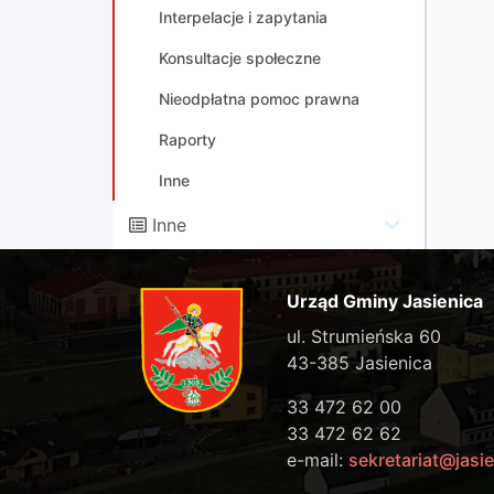
Interpelacje i zapytania
Konsultacje społeczne
Nieodpłatna pomoc prawna
Raporty
Inne
Inne
Urząd Gminy Jasienica
ul. Strumieńska 60
43-385 Jasienica
33 472 62 00
33 472 62 62
e-mail:
sekretariat@jasie