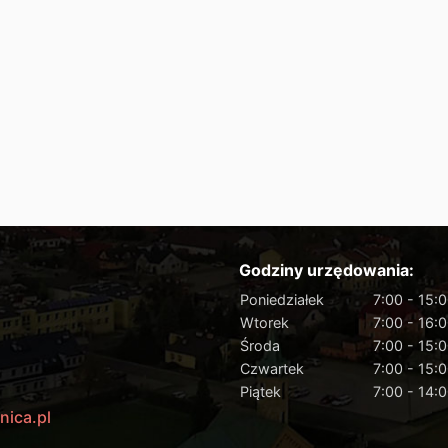
Godziny urzędowania:
Poniedziałek
7:00 - 15:
Wtorek
7:00 - 16:
Środa
7:00 - 15:
Czwartek
7:00 - 15:
Piątek
7:00 - 14:
nica.pl