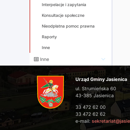
Interpelacje i zapytania
Konsultacje społeczne
Nieodpłatna pomoc prawna
Raporty
Inne
Inne
Urząd Gminy Jasienica
ul. Strumieńska 60
43-385 Jasienica
33 472 62 00
33 472 62 62
e-mail:
sekretariat@jasie