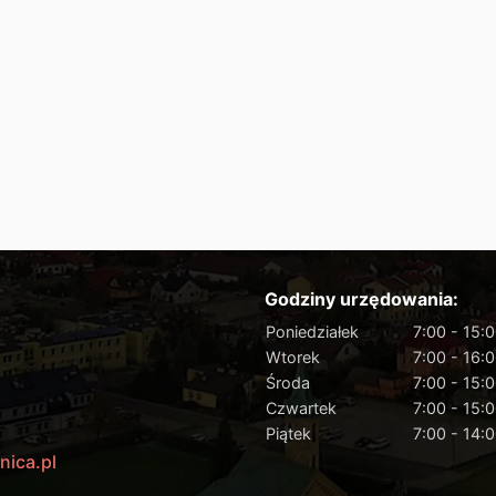
Godziny urzędowania:
Poniedziałek
7:00 - 15:
Wtorek
7:00 - 16:
Środa
7:00 - 15:
Czwartek
7:00 - 15:
Piątek
7:00 - 14:
nica.pl