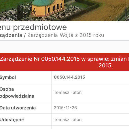
nu przedmiotowe
ządzenia /
Zarządzenia Wójta z 2015 roku
arządzenie Nr 0050.144.2015 w sprawie: zmian budżetu Gmi
Zarządzenie Nr 0050.144.2015 w sprawie: zmian 
2015.
Symbol
0050.144.2015
Osoba
Tomasz Tatoń
odpowiedzialna
Data utworzenia
2015-11-26
Udostępnił
Tomasz Tatoń