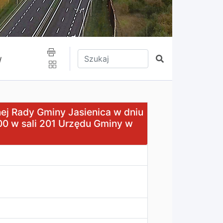
Wpisz tekst do wyszukania
Szukaj
/
iny Jasienica w dniu 2 sierpnia 2018 roku od godz. 8.00 d
nej Rady Gminy Jasienica w dniu
.00 w sali 201 Urzędu Gminy w