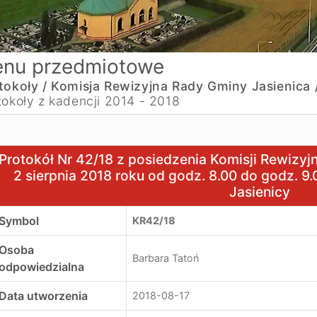
nu przedmiotowe
tokoły /
Komisja Rewizyjna Rady Gminy Jasienica 
tokoły z kadencji 2014 - 2018
rotokół Nr 42/18 z posiedzenia Komisji Rewizyjnej Rady Gm
Protokół Nr 42/18 z posiedzenia Komisji Rewizyj
2 sierpnia 2018 roku od godz. 8.00 do godz. 9
Jasienicy
Symbol
KR42/18
Osoba
Barbara Tatoń
odpowiedzialna
Data utworzenia
2018-08-17