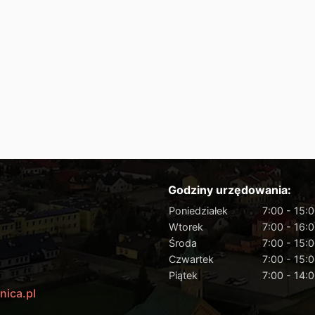
Godziny urzędowania:
Poniedziałek
7:00 - 15:
Wtorek
7:00 - 16:
Środa
7:00 - 15:
Czwartek
7:00 - 15:
Piątek
7:00 - 14:
nica.pl