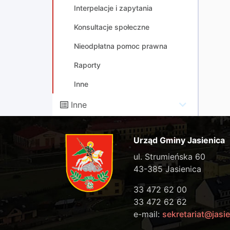
Interpelacje i zapytania
Konsultacje społeczne
Nieodpłatna pomoc prawna
Raporty
Inne
Inne
Urząd Gminy Jasienica
ul. Strumieńska 60
43-385 Jasienica
33 472 62 00
33 472 62 62
e-mail:
sekretariat@jasie