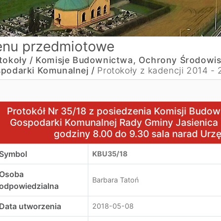
nu przedmiotowe
tokoły /
Komisje Budownictwa, Ochrony Środowis
podarki Komunalnej /
Protokoły z kadencji 2014 -
rotokół Nr 35/18 z posiedzenia Komisji Budownictwa, Ochr
Protokół Nr 35/18 z posiedzenia Komisji Budo
Gospodarki Komunalnej Rady Gminy Jasienica 
godziny 8.00 do 9.30 sala narad Urz
Symbol
KBU35/18
Osoba
Barbara Tatoń
odpowiedzialna
Data utworzenia
2018-05-08