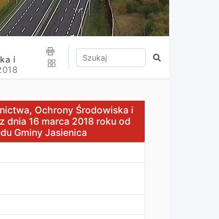
Wpisz tekst do wyszukania
Szukaj
ka i
 2018
ony Środowiska i Gospodarki Komunalnej Rady Gminy Jasie
wnictwa, Ochrony Środowiska i
z dnia 16 marca 2018 roku od
ędu Gminy Jasienica