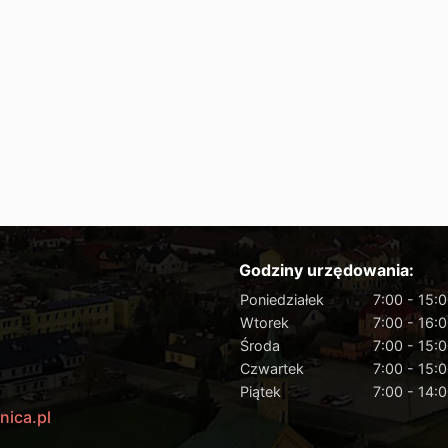
Godziny urzędowania:
Poniedziałek
7:00 - 15:
Wtorek
7:00 - 16:
Środa
7:00 - 15:
Czwartek
7:00 - 15:
Piątek
7:00 - 14:
nica.pl