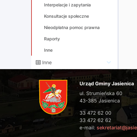
Interpelacje i zapytania
Konsultacje społeczne
Nieodpłatna pomoc prawna
Raporty
Inne
Inne
Urząd Gminy Jasienica
ul. Strumieńska 60
43-385 Jasienica
33 472 62 00
33 472 62 62
e-mail:
sekretariat@jasie