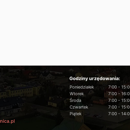
Godziny urzędowania:
Poniedziałek
7:00 - 15:
Wtorek
7:00 - 16:
Środa
7:00 - 15:
Czwartek
7:00 - 15:
Piątek
7:00 - 14:
nica.pl