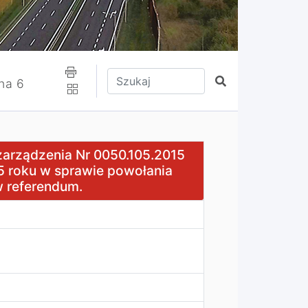
Wpisz tekst do wyszukania
Szukaj
na 6
r 0050.105.2015 Wójta Gminy Jasienica z dnia 13 sierpni
zarządzenia Nr 0050.105.2015
15 roku w sprawie powołania
 referendum.