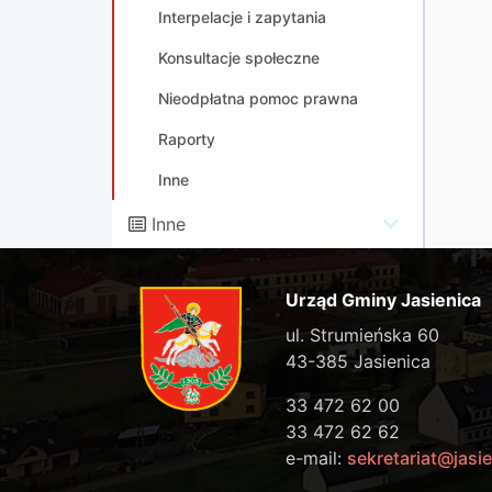
Interpelacje i zapytania
Konsultacje społeczne
Nieodpłatna pomoc prawna
Raporty
Inne
Inne
Urząd Gminy Jasienica
ul. Strumieńska 60
43-385 Jasienica
33 472 62 00
33 472 62 62
e-mail:
sekretariat@jasie