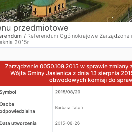
nu przedmiotowe
erendum /
Referendum Ogólnokrajowe Zarządzone 
eśnia 2015r
arządzenie 0050.109.2015 w sprawie zmiany zarządzenia N
Zarządzenie 0050.109.2015 w sprawie zmiany 
Wójta Gminy Jasienica z dnia 13 sierpnia 20
obwodowych komisji do spraw
Symbol
2015/08/26
Osoba
Barbara Tatoń
odpowiedzialna
Data utworzenia
2015-08-26