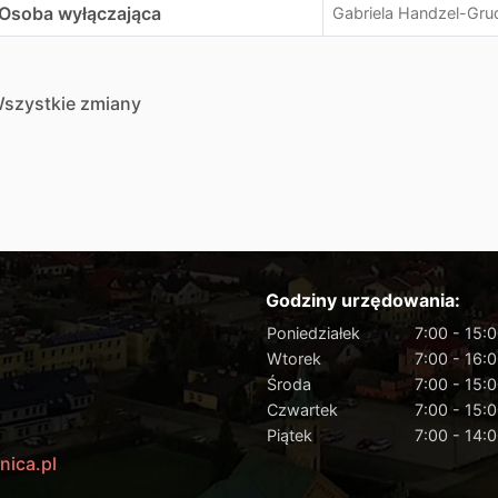
Osoba wyłączająca
Gabriela Handzel-Gru
szystkie zmiany
Godziny urzędowania:
Poniedziałek
7:00 - 15:
Wtorek
7:00 - 16:
Środa
7:00 - 15:
Czwartek
7:00 - 15:
Piątek
7:00 - 14:
nica.pl