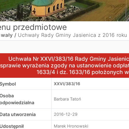
nu przedmiotowe
wały /
Uchwały Rady Gminy Jasienica z 2016 roku
chwała Nr XXVI/383/16 Rady Gminy Jasienica z dnia 29 gru
Uchwała Nr XXVI/383/16 Rady Gminy Jasienica
sprawie wyrażenia zgody na ustanowienie odpłat
1633/4 i dz. 1633/16 położonych 
Symbol
XXVI/383/16
Osoba
Barbara Tatoń
odpowiedzialna
Data utworzenia
2016-12-29
Udostępnił
Marek Hronowski