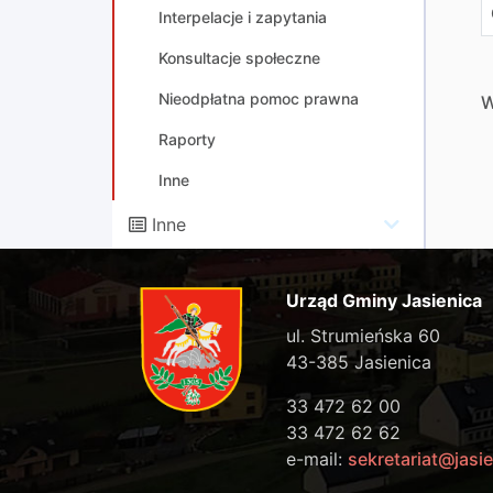
Interpelacje i zapytania
Konsultacje społeczne
Nieodpłatna pomoc prawna
W
Raporty
Inne
Inne
Urząd Gminy Jasienica
ul. Strumieńska 60
43-385 Jasienica
33 472 62 00
33 472 62 62
e-mail:
sekretariat@jasie