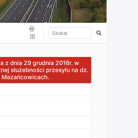
Wpisz tekst do wyszukania
Szukaj
dnia 2016r. w sprawie wyrażenia zgody na ustanowienie o
 z dnia 29 grudnia 2016r. w
nej służebności przesyłu na dz.
w Mazańcowicach.