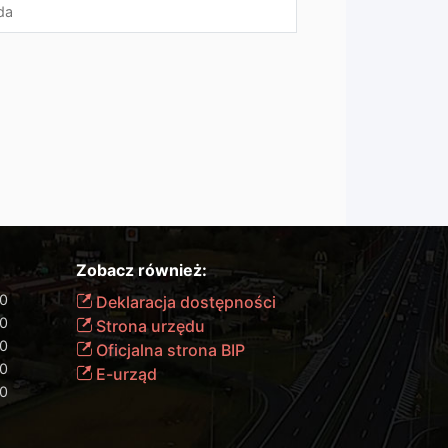
da
Zobacz również:
00
Deklaracja dostępności
00
Strona urzędu
00
Oficjalna strona BIP
00
E-urząd
00