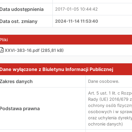
Data udostępnienia
2017-01-05 10:44:42
Data ost. zmiany
2024-11-14 11:53:40
Pliki
XXVI-383-16.pdf (285,81 kB)
ane wyłączone z Biuletynu Informacji Publicznej
Dane wyłączone z Biuletynu Informacji Publicznej
Zakres danych
Dane osobowe.
Art. 5 ust. 1 lit. c R
Rady (UE) 2016/679 z 
ochrony osób fizycz
Podstawa prawna
osobowych i w spraw
oraz uchylenia dyrek
ochronie danych)