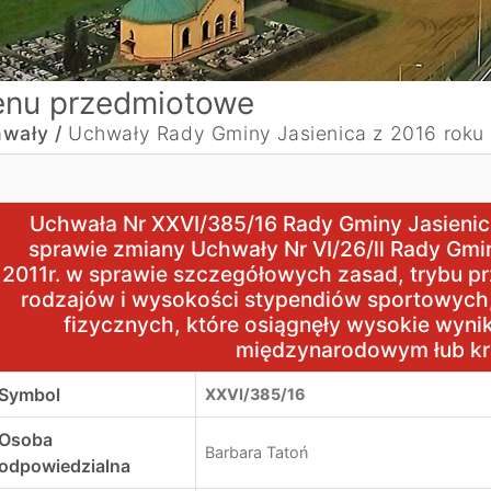
nu przedmiotowe
wały /
Uchwały Rady Gminy Jasienica z 2016 roku
chwała Nr XXVI/385/16 Rady Gminy Jasienica z dnia 29 gr
Uchwała Nr XXVI/385/16 Rady Gminy Jasienica
sprawie zmiany Uchwały Nr VI/26/ll Rady Gmin
2011r. w sprawie szczegółowych zasad, trybu p
rodzajów i wysokości stypendiów sportowych,
fizycznych, które osiągnęły wysokie wyn
międzynarodowym łub k
Symbol
XXVI/385/16
Osoba
Barbara Tatoń
odpowiedzialna