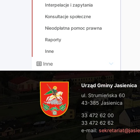
Interpelacje i zapytania
Konsultacje społeczne
Nieodpłatna pomoc prawna
Raporty
Inne
Inne
Urząd Gminy Jasienica
ul. Strumieńska 60
43-385 Jasienica
33 472 62 00
33 472 62 62
e-mail:
sekretariat@jasie