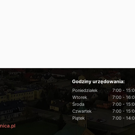
Godziny urzędowania:
Poniedziałek
7:00 - 15:
Wtorek
7:00 - 16:
Środa
7:00 - 15:
Czwartek
7:00 - 15:
Piątek
7:00 - 14:
nica.pl