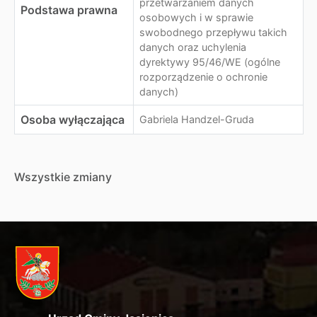
przetwarzaniem danych
Podstawa prawna
osobowych i w sprawie
swobodnego przepływu takich
danych oraz uchylenia
dyrektywy 95/46/WE (ogólne
rozporządzenie o ochronie
danych)
Osoba wyłączająca
Gabriela Handzel-Gruda
Wszystkie zmiany