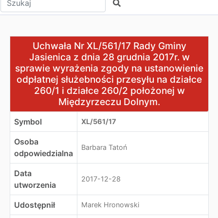
Szukaj
Uchwała Nr XL/561/17 Rady Gminy Jasienica z dnia 28 g
Uchwała Nr XL/561/17 Rady Gminy
Jasienica z dnia 28 grudnia 2017r. w
sprawie wyrażenia zgody na ustanowienie
odpłatnej służebności przesyłu na działce
260/1 i działce 260/2 położonej w
Międzyrzeczu Dolnym.
Symbol
XL/561/17
Osoba
Barbara Tatoń
odpowiedzialna
Data
2017-12-28
utworzenia
Udostępnił
Marek Hronowski