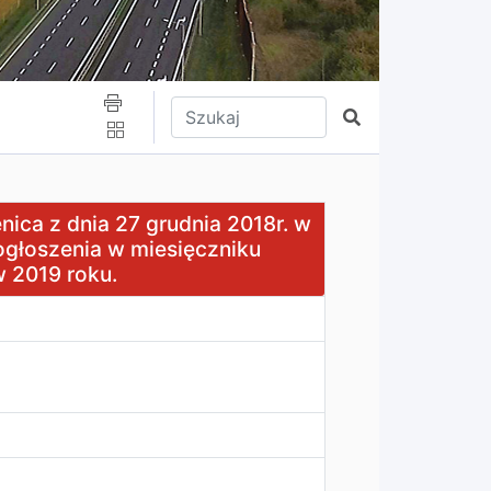
Wpisz tekst do wyszukania
Szukaj
 27 grudnia 2018r. w sprawie ustalenia odpłatności za rek
ica z dnia 27 grudnia 2018r. w
 ogłoszenia w miesięczniku
 2019 roku.