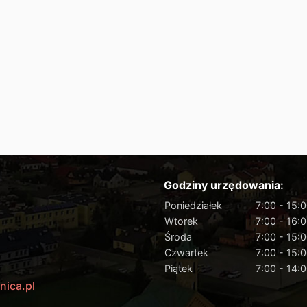
Godziny urzędowania:
Poniedziałek
7:00 - 15:
Wtorek
7:00 - 16:
Środa
7:00 - 15:
Czwartek
7:00 - 15:
Piątek
7:00 - 14:
nica.pl