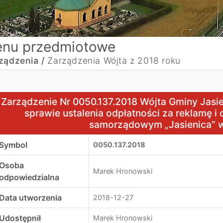
nu przedmiotowe
ządzenia /
Zarządzenia Wójta z 2018 roku
arządzenie Nr 0050.137.2018 Wójta Gminy Jasienica z dnia
Zarządzenie Nr 0050.137.2018 Wójta Gminy Jasien
sprawie ustalenia odpłatności za reklamę i
samorządowym „Jasienica” w
Symbol
0050.137.2018
Osoba
Marek Hronowski
odpowiedzialna
Data utworzenia
2018-12-27
Udostępnił
Marek Hronowski