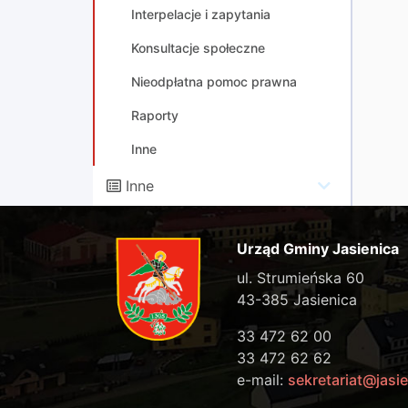
Interpelacje i zapytania
Konsultacje społeczne
Nieodpłatna pomoc prawna
Raporty
Inne
Inne
Urząd Gminy Jasienica
ul. Strumieńska 60
43-385 Jasienica
33 472 62 00
33 472 62 62
e-mail:
sekretariat@jasie