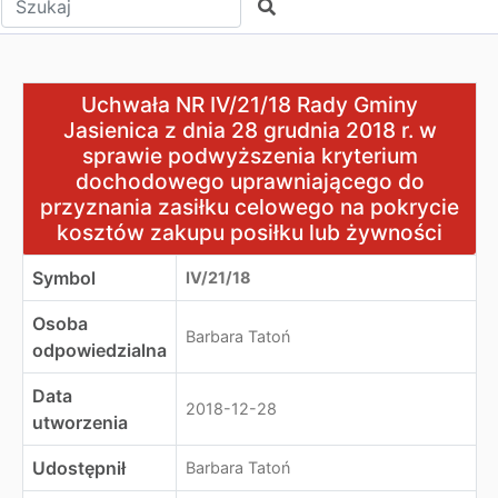
Szukaj
Uchwała NR IV/21/18 Rady Gminy Jasienica z dnia 28 g
Uchwała NR IV/21/18 Rady Gminy
Jasienica z dnia 28 grudnia 2018 r. w
sprawie podwyższenia kryterium
dochodowego uprawniającego do
przyznania zasiłku celowego na pokrycie
kosztów zakupu posiłku lub żywności
Symbol
IV/21/18
Osoba
Barbara Tatoń
odpowiedzialna
Data
2018-12-28
utworzenia
Udostępnił
Barbara Tatoń