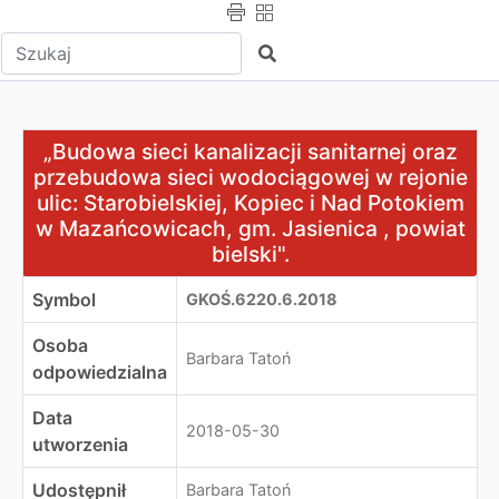
Wpisz tekst do wyszukania
Szukaj
„Budowa sieci kanalizacji sanitarnej oraz przebudowa si
„Budowa sieci kanalizacji sanitarnej oraz
przebudowa sieci wodociągowej w rejonie
ulic: Starobielskiej, Kopiec i Nad Potokiem
w Mazańcowicach, gm. Jasienica , powiat
bielski".
Symbol
GKOŚ.6220.6.2018
Osoba
Barbara Tatoń
odpowiedzialna
Data
2018-05-30
utworzenia
Udostępnił
Barbara Tatoń