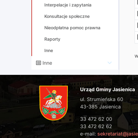
Interpelacje i zapytania
Konsultacje społeczne
Nieodpłatna pomoc prawna
Raporty
Inne
W
Inne
Urząd Gminy Jasienica
ul. Strumieńska 60
43-385 Jasienica
33 472 62 00
33 472 62 62
e-mail:
sekretariat@jasie