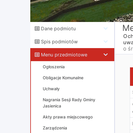
Me
Dane podmiotu
Och
Spis podmiotów
uwa
o ś
Menu przedmiotowe
Ogłoszenia
B
Obligacje Komunalne
Uchwały
Nagrania Sesji Rady Gminy
Jasienica
Akty prawa miejscowego
Zarządzenia