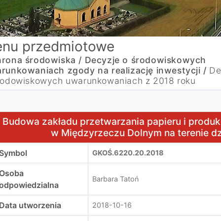
nu przedmiotowe
rona środowiska /
Decyzje o środowiskowych
runkowaniach zgody na realizację inwestycji /
De
rodowiskowych uwarunkowaniach z 2018 roku
udowa zakładu przetwarzania papieru i produkcji opakowań 
Budowa zakładu przetwarzania papieru i produkcj
w Międzyrzeczu Dolnym na terenie dz
Symbol
GKOŚ.6220.20.2018
Osoba
Barbara Tatoń
odpowiedzialna
Data utworzenia
2018-10-16