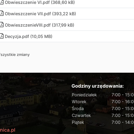
Obwieszczenie VI.pdf (368,60 kB)
Obwieszczenie VII.pdf (393,22 kB)
ObwieszczenieVIII.pdf (317,99 kB)
Decyzja.pdf (10,05 MB)
szystkie zmiany
Godziny urzędowania:
Poniedziałek
7:00 - 15:
Wtorek
7:00 - 16:
Środa
7:00 - 15:
Czwartek
7:00 - 15:
Piątek
7:00 - 14:
nica.pl