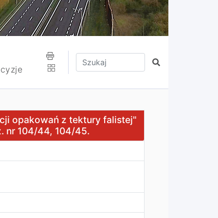
Wpisz tekst do wyszukania
Szukaj
cyzje
z tektury falistej" w Międzyrzeczu Dolnym na terenie dz. 
i opakowań z tektury falistej"
. nr 104/44, 104/45.