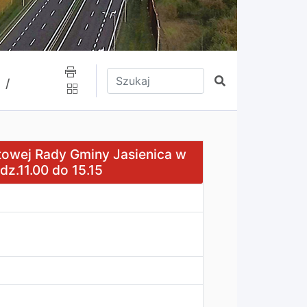
Wpisz tekst do wyszukania
Szukaj
 /
iny Jasienica w dniu 13 listopada 2023 roku od godz.11.0
etowej Rady Gminy Jasienica w
dz.11.00 do 15.15