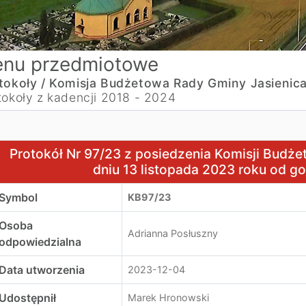
nu przedmiotowe
tokoły /
Komisja Budżetowa Rady Gminy Jasienica
tokoły z kadencji 2018 - 2024
rotokół Nr 97/23 z posiedzenia Komisji Budżetowej Rady Gm
Protokół Nr 97/23 z posiedzenia Komisji Budż
dniu 13 listopada 2023 roku od go
Symbol
KB97/23
Osoba
Adrianna Posłuszny
odpowiedzialna
Data utworzenia
2023-12-04
Udostępnił
Marek Hronowski