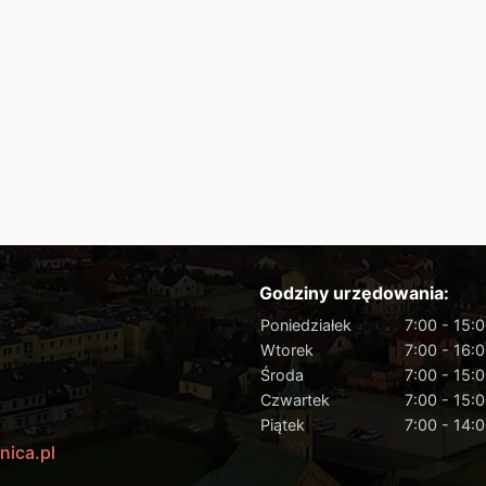
Godziny urzędowania:
Poniedziałek
7:00 - 15:
Wtorek
7:00 - 16:
Środa
7:00 - 15:
Czwartek
7:00 - 15:
Piątek
7:00 - 14:
nica.pl