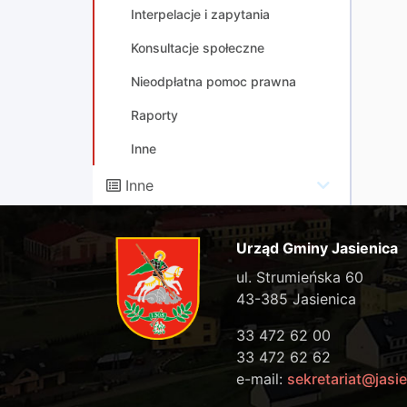
Interpelacje i zapytania
Konsultacje społeczne
Nieodpłatna pomoc prawna
Raporty
Inne
Inne
Urząd Gminy Jasienica
ul. Strumieńska 60
43-385 Jasienica
33 472 62 00
33 472 62 62
e-mail:
sekretariat@jasie