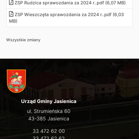
ZSP Rudzica sprawozdania za 2024 r..pdf (6,07 MB)
ZSP Wieszczęta sprawozdania za 2024 r..pdf (6,03
MB)
Wszystkie zmiany
Urząd Gminy Jasienica
ul. Strumieńska 60
43-385 Jasienica
33 472 62 00
33 472 62 62