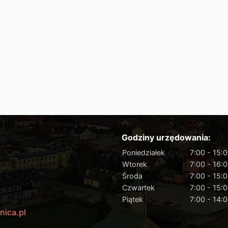
Godziny urzędowania:
Poniedziałek
7:00 - 15:
Wtorek
7:00 - 16:
Środa
7:00 - 15:
Czwartek
7:00 - 15:
Piątek
7:00 - 14:
nica.pl