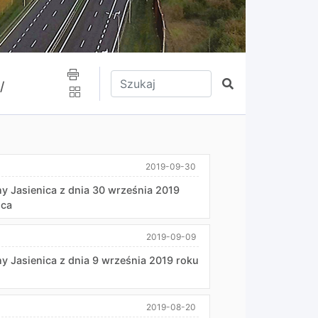
Wpisz tekst do wyszukania
Szukaj
/
2019-09-30
y Jasienica z dnia 30 września 2019
ica
2019-09-09
y Jasienica z dnia 9 września 2019 roku
2019-08-20