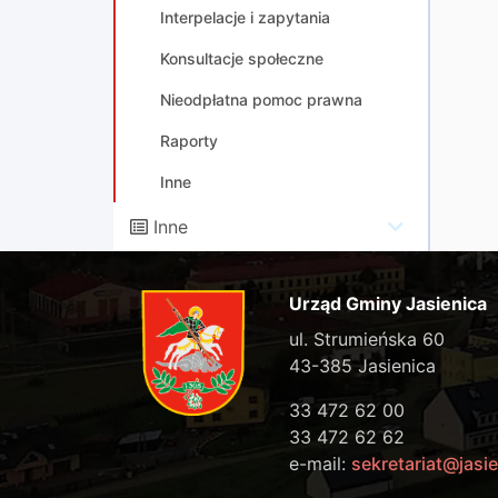
Interpelacje i zapytania
Konsultacje społeczne
Nieodpłatna pomoc prawna
Raporty
Inne
Inne
Urząd Gminy Jasienica
ul. Strumieńska 60
43-385 Jasienica
33 472 62 00
33 472 62 62
e-mail:
sekretariat@jasie