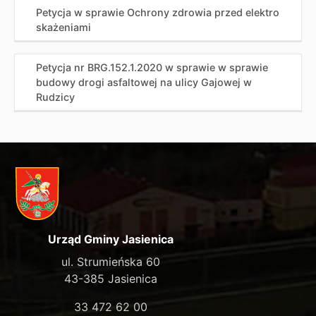
Petycja w sprawie Ochrony zdrowia przed elektro
skażeniami
Petycja nr BRG.152.1.2020 w sprawie w sprawie
budowy drogi asfaltowej na ulicy Gajowej w
Rudzicy
Urząd Gminy Jasienica
ul. Strumieńska 60
43-385 Jasienica
33 472 62 00