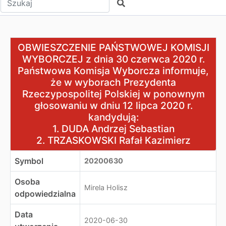
Szukaj
OBWIESZCZENIE PAŃSTWOWEJ KOMISJI WYBORCZEJ z dn
OBWIESZCZENIE PAŃSTWOWEJ KOMISJI
Państwowa Komisja Wyborcza informuje, że w wyborach 
WYBORCZEJ z dnia 30 czerwca 2020 r.
1. DUDA Andrzej Sebastian
Państwowa Komisja Wyborcza informuje,
2. TRZASKOWSKI Rafał Kazimierz
że w wyborach Prezydenta
Rzeczypospolitej Polskiej w ponownym
głosowaniu w dniu 12 lipca 2020 r.
kandydują:
1. DUDA Andrzej Sebastian
2. TRZASKOWSKI Rafał Kazimierz
Symbol
20200630
Osoba
Mirela Holisz
odpowiedzialna
Data
2020-06-30