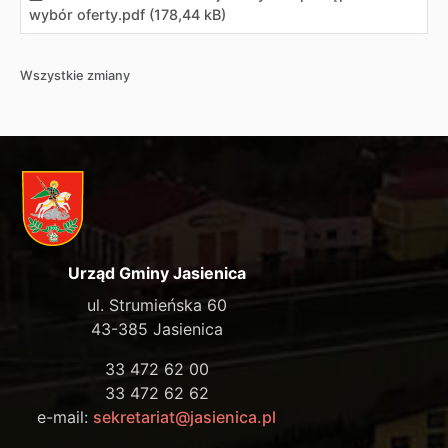
wybór oferty
.
pdf (178,44 kB)
Wszystkie zmiany
Urząd Gminy Jasienica
ul. Strumieńska 60
43-385 Jasienica
33 472 62 00
33 472 62 62
e-mail:
sekretariat@jasienica.pl