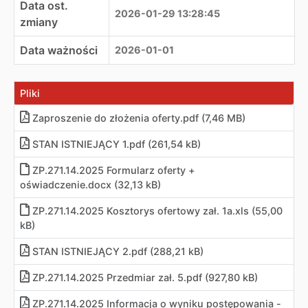
Data ost.
2026-01-29 13:28:45
zmiany
Data ważności
2026-01-01
Pliki
Zaproszenie do złożenia oferty
.
pdf (7,46 MB)
STAN ISTNIEJĄCY 1.pdf (261,54 kB)
ZP.271.14.2025 Formularz oferty +
oświadczenie
.
docx (32,13 kB)
ZP.271.14.2025 Kosztorys ofertowy zał. 1a
.
xls (55,00
kB)
STAN ISTNIEJĄCY 2.pdf (288,21 kB)
ZP.271.14.2025 Przedmiar zał. 5
.
pdf (927,80 kB)
ZP.271.14.2025 Informacja o wyniku postępowania -