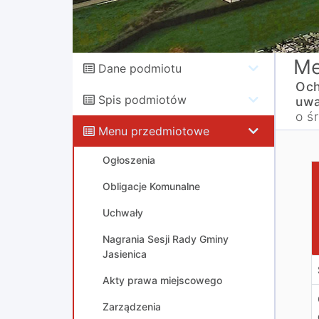
Me
Dane podmiotu
Och
Spis podmiotów
uwa
o ś
Menu przedmiotowe
Ogłoszenia
O
Obligacje Komunalne
Uchwały
Nagrania Sesji Rady Gminy
Jasienica
Akty prawa miejscowego
Zarządzenia