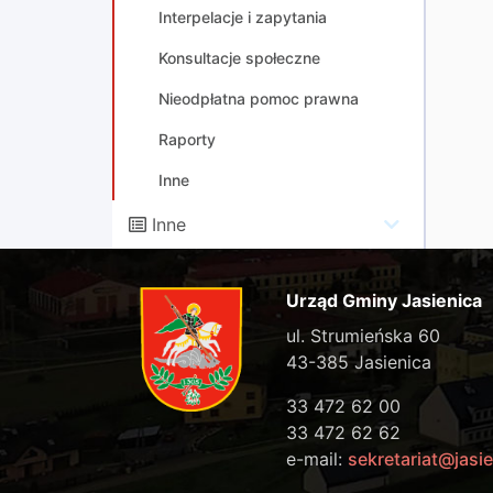
Interpelacje i zapytania
Konsultacje społeczne
Nieodpłatna pomoc prawna
Raporty
Inne
Inne
Urząd Gminy Jasienica
ul. Strumieńska 60
43-385 Jasienica
33 472 62 00
33 472 62 62
e-mail:
sekretariat@jasie