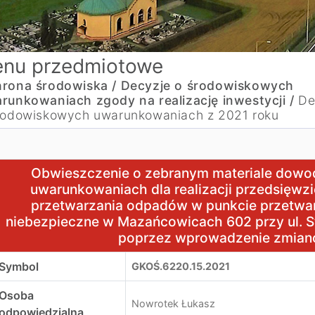
nu przedmiotowe
rona środowiska /
Decyzje o środowiskowych
runkowaniach zgody na realizację inwestycji /
De
rodowiskowych uwarunkowaniach z 2021 roku
bwieszczenie o zebranym materiale dowodowym o środowis
Obwieszczenie o zebranym materiale dow
uwarunkowaniach dla realizacji przedsięwzi
przetwarzania odpadów w punkcie przetwar
niebezpieczne w Mazańcowicach 602 przy ul. St
poprzez wprowadzenie zmian
Symbol
GKOŚ.6220.15.2021
Osoba
Nowrotek Łukasz
odpowiedzialna