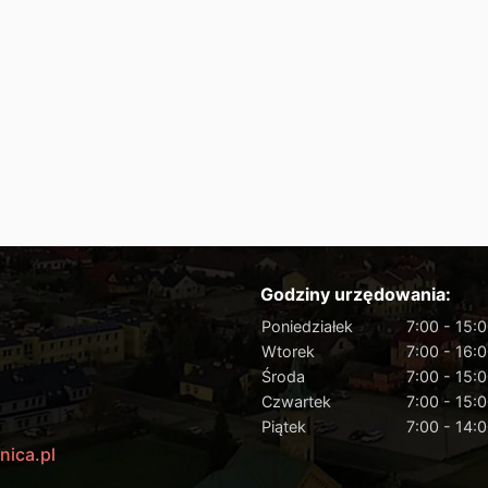
Godziny urzędowania:
Poniedziałek
7:00 - 15:
Wtorek
7:00 - 16:
Środa
7:00 - 15:
Czwartek
7:00 - 15:
Piątek
7:00 - 14:
nica.pl