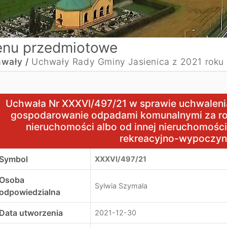
nu przedmiotowe
wały /
Uchwały Rady Gminy Jasienica z 2021 roku
chwała Nr XXXVI/497/21 w sprawie uchwalenia ryczałtowe
Uchwała Nr XXXVI/497/21 w sprawie uchwalenia
gospodarowanie odpadami komunalnymi za ro
nieruchomości albo od innej nieruchomośc
rekreacyjno-wypoczy
Symbol
XXXVI/497/21
Osoba
Sylwia Szymala
odpowiedzialna
Data utworzenia
2021-12-30