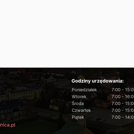
Godziny urzędowania:
Poniedziałek
7:00 - 15:
Wtorek
7:00 - 16:
Środa
7:00 - 15:
Czwartek
7:00 - 15:
Piątek
7:00 - 14:
nica.pl