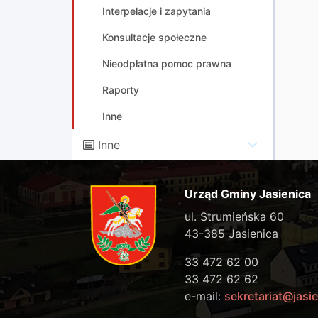
Interpelacje i zapytania
Konsultacje społeczne
Nieodpłatna pomoc prawna
Raporty
Inne
Inne
Urząd Gminy Jasienica
ul. Strumieńska 60
43-385 Jasienica
33 472 62 00
33 472 62 62
e-mail:
sekretariat@jasie