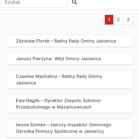
Szukaj
Aktualna stron
Przejdź do
Przej
1
2
3
Zdzisław Florek – Radny Rady Gminy Jasienica
Janusz Pierzyna- Wójt Gminy Jasienica
Czesław Machalica – Radny Rady Gminy
Jasienica
Ewa Naglik – Dyrektor Zespołu Szkolno-
Przedszkolnego w Mazańcowicach
Iwona Szimke – starszy inspektor Gminnego
Ośrodka Pomocy Społecznej w Jasienicy