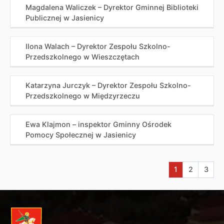
Magdalena Waliczek – Dyrektor Gminnej Biblioteki
Publicznej w Jasienicy
Ilona Walach – Dyrektor Zespołu Szkolno-
Przedszkolnego w Wieszczętach
Katarzyna Jurczyk – Dyrektor Zespołu Szkolno-
Przedszkolnego w Międzyrzeczu
Ewa Klajmon – inspektor Gminny Ośrodek
Pomocy Społecznej w Jasienicy
Aktualna stron
Przejdź do
Przej
1
2
3