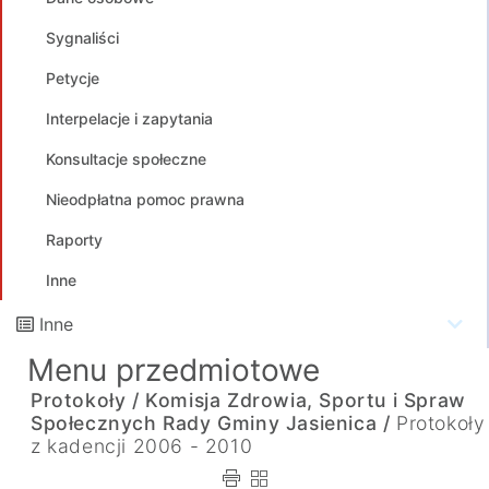
Sygnaliści
Petycje
Interpelacje i zapytania
Konsultacje społeczne
Nieodpłatna pomoc prawna
Raporty
Inne
Inne
Menu przedmiotowe
Protokoły /
Komisja Zdrowia, Sportu i Spraw
Społecznych Rady Gminy Jasienica /
Protokoły
z kadencji 2006 - 2010